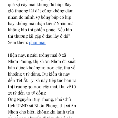
quá sợ cây mai không đủ búp. Bây 
giờ thương lái đặt cũng không dám 
nhận do mình sợ bông búp có kịp 
hay không mà nhận tiền? Nhận mà 
không kịp thì phiền phức. Nếu kịp 
thì thương lái gặp ở đâu lấy ở đó”.
Xem thêm: 
phôi mai
.
Hiện nay, người trồng mai ở xã 
Nhơn Phong, thị xã An Nhơn đã xuất 
bán được khoảng 10.000 cây, thu về 
khoảng 5 tỷ đồng. Dự kiến từ nay 
đến Tết Ất Tỵ, xã này tiếp tục bán ra 
thị trường 30.000 cây mai, thu về từ 
25 tỷ đến 30 tỷ đồng.
Ông Nguyễn Duy Thông, Phó Chủ 
tịch UBND xã Nhơn Phong, thị xã An 
Nhơn cho biết, không khí lạnh tràn 