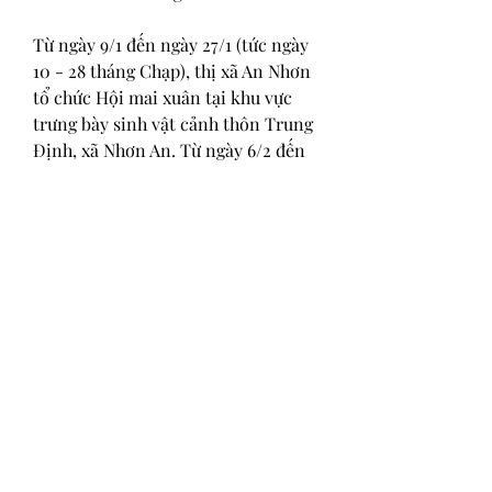
Từ ngày 9/1 đến ngày 27/1 (tức ngày 
10 - 28 tháng Chạp), thị xã An Nhơn 
tổ chức Hội mai xuân tại khu vực 
trưng bày sinh vật cảnh thôn Trung 
Định, xã Nhơn An. Từ ngày 6/2 đến 
8/2 (tức mùng 9 đến ngày 11 tháng 
Giêng năm Ất Tỵ) tổ chức tại Quảng 
trường trung tâm thị xã An Nhơn. 
Thông qua các hội chợ xuân, các 
nhà vườn sẽ có cơ hội giới thiệu sản 
phẩm mai vàng truyền thống của 
làng nghề, đồng thời tăng cường kết 
nối giữa người sản xuất và tiêu 
dùng. Đây cũng là dịp để mở rộng 
thị trường tiêu thụ và tiếp tục khẳng 
định thương hiệu Mai vàng An Nhơn 
- Bình Định. Các bạn có thể tham 