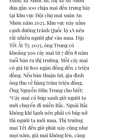
Định, xã Nhơn An, thị xã An Nhơn 
đưa gần 100 chậu mai đến trưng bày 
tại khu vực Hội chợ mai xuân An 
Nhơn năm 2025. Khu vực này nằm 
cạnh đường tránh Quốc lộ 1A nên 
rất nhiều người ghé vào mua. Dịp 
Tết Ất Tỵ 2025, ông Trung có 
khoảng 500 cây mai từ 7 đến 8 năm 
tuổi bán ra thị trường. Mỗi cây mai 
có giá từ 800 ngàn đồng đến 2 triệu 
đồng. Nếu bán thuận lợi, gia đình 
ông thu về hàng trăm triệu đồng.
Ông Nguyễn Hữu Trung cho biết: 
“Cây mai có búp xanh giờ người ta 
mới chuyển đi miền Bắc. Ngoài Bắc 
không khí lạnh nên phải có búp nở 
thì người ta mới mua. Thị trường 
mai Tết đến giờ phút này cũng như 
mọi năm, giá mai không lên, càng 