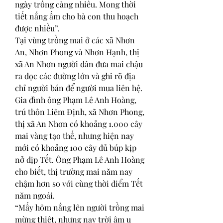
ngày trồng càng nhiều. Mong thời 
tiết nắng ấm cho bà con thu hoạch 
được nhiều”.
Tại vùng trồng mai ở các xã Nhơn 
An, Nhơn Phong và Nhơn Hạnh, thị 
xã An Nhơn người dân đưa mai chậu 
ra dọc các đường lớn và ghi rõ địa 
chỉ người bán để người mua liên hệ. 
Gia đình ông Phạm Lê Anh Hoàng, 
trú thôn Liêm Định, xã Nhơn Phong, 
thị xã An Nhơn có khoảng 1.000 cây 
mai vàng tạo thế, nhưng hiện nay 
mới có khoảng 100 cây đủ búp kịp 
nở dịp Tết. Ông Phạm Lê Anh Hoàng 
cho biết, thị trường mai năm nay 
chậm hơn so với cùng thời điểm Tết 
năm ngoái.
“Mấy hôm nắng lên người trồng mai 
mừng thiệt, nhưng nay trời âm u 