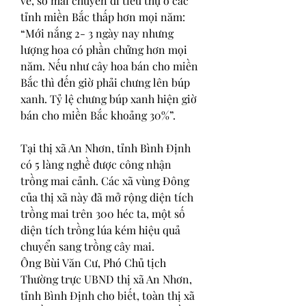
về, số mai chuyển đi tiêu thụ ở các 
tỉnh miền Bắc thấp hơn mọi năm: 
“Mới nắng 2- 3 ngày nay nhưng 
lượng hoa có phần chửng hơn mọi 
năm. Nếu như cây hoa bán cho miền 
Bắc thì đến giờ phải chưng lên búp 
xanh. Tỷ lệ chưng búp xanh hiện giờ 
bán cho miền Bắc khoảng 30%”.
Tại thị xã An Nhơn, tỉnh Bình Định 
có 5 làng nghề được công nhận 
trồng mai cảnh. Các xã vùng Đông 
của thị xã này đã mở rộng diện tích 
trồng mai trên 300 héc ta, một số 
diện tích trồng lúa kém hiệu quả 
chuyển sang trồng cây mai.
Ông Bùi Văn Cư, Phó Chủ tịch 
Thường trực UBND thị xã An Nhơn, 
tỉnh Bình Định cho biết, toàn thị xã 