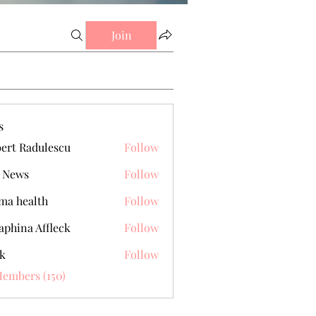
Join
s
ert Radulescu
Follow
 News
Follow
a health
Follow
aphina Affleck
Follow
k
Follow
Members (150)