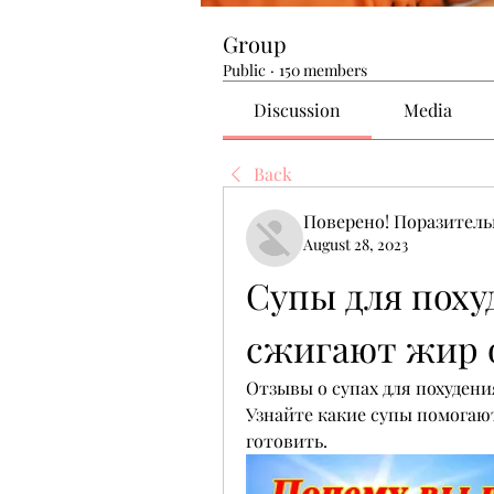
Group
Public
·
150 members
Discussion
Media
Back
Поверено! Поразител
August 28, 2023
Супы для поху
сжигают жир 
Отзывы о супах для похудени
Узнайте какие супы помогают
готовить.