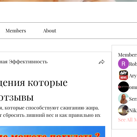
Members
About
Member
ьная Эффективность
Rob
Ary
дения которые 
omm
отзывы
Ser
я, которые способствуют сжиганию жира. 
Nik
 сбросить лишний вес и как правильно их 
See All 