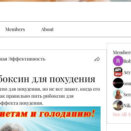
Members
About
Member
ьная Эффективность
Rob
Ary
боксин для похудения
omm
во для похудения, но не все знают, когда его 
Ser
ак правильно пить рибоксин для 
эффекта похудения.
Nik
See All 