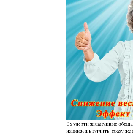
Ох уж эти заманчивые обещан
начинаешь гуглить, сразу же 