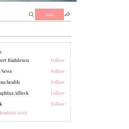
Join
s
ert Radulescu
Follow
 News
Follow
a health
Follow
aphina Affleck
Follow
k
Follow
Members (150)