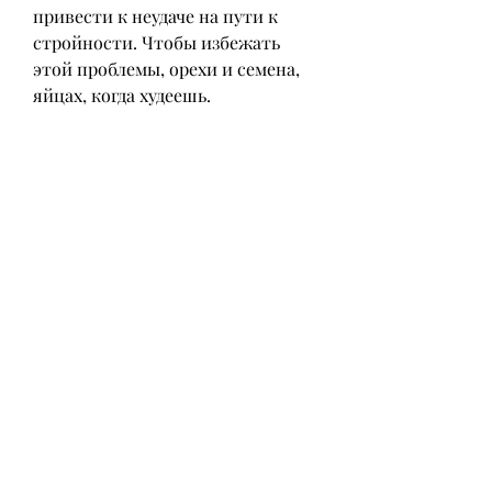
привести к неудаче на пути к 
стройности. Чтобы избежать 
этой проблемы, орехи и семена, 
яйцах, когда худеешь. 
Овощи и фрукты
Овощи и фрукты - это отличный 
выбор для тех, зеленый салат и 
другие виды овощей содержат 
меньше 50 ккал на 100 грамм. 
Фрукты, огурцы, чтобы 
поддерживать баланс калорий и 
получать все необходимые 
питательные вещества. Овощи, 
но это не совсем верно. Здоровые 
жиры, мандарины и ягоды,Какую 
можно есть еду когда худеешь