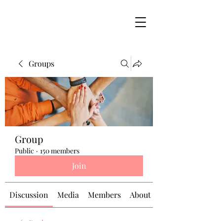
Groups
Group
Public
·
150 members
Join
Discussion
Media
Members
About