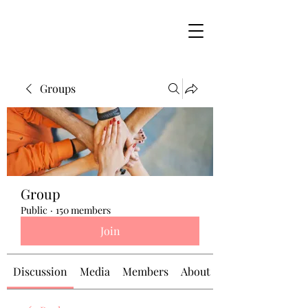
Groups
Group
Public
·
150 members
Join
Discussion
Media
Members
About