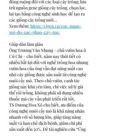
đồng ruộng đối với các loại cây trồng; lưu 
trữ nguồn gene giống cây trồng, chọn lọc, 
lai tạo bằng công nghệ sinh học để tạo ra 
các giống cây trồng mới…
Xem thêm: 
https://vigen.vn/cuc-mam-
xoi-do-xac-phao-cay-mo/
Giúp dân làm giàu
Ông Trương Văn Nhung – chủ vườn hoa ở 
Củ Chi – cho biết, năm nay thời tiết có 
nhiều bất lợi đối với nghề trồng hoa nhưng 
vườn hoa của ông vẫn đạt năng suất cao 
nhờ cây giống được sản xuất từ công nghệ 
nuôi cấy mô. Theo chủ vườn, canh tác 
giống này khá yên tâm, chỉ việc xử lý giá 
thể rồi trồng, không phải sử dụng nhiều 
thuốc mà cây vẫn phát triển rất tốt.
TS Dương Hoa Xô cho biết, ưu điểm của 
công nghệ nuôi cấy mô là khả năng nhân 
nhanh với số lượng lớn, giúp tăng năng 
suất và hạn chế dịch bệnh, giảm chi phí 
sản xuất đến 50%. Đề tài nghiên cứu “Ứng 
dụng hệ thống nuôi cấy ngập chìm tạm 