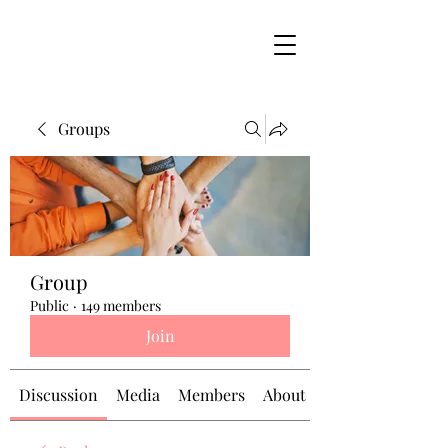
Groups
Group
Public
·
149 members
Join
Discussion
Media
Members
About