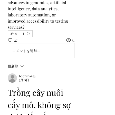
advances in genomics, artificial 
intelligence, data analytics, 
laboratory automation, or 
improved accessibility to testing 
services?
0
27
31
コメントを追加…
最新順
boonsnake3
7月21日
Trồng cây nuôi 
cấy mô, không sợ 