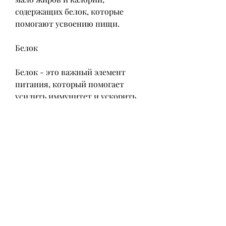
содержащих белок, которые 
помогают усвоению пищи.
Белок
Белок - это важный элемент 
питания, который помогает 
усилить иммунитет и ускорить 
обмен веществ. Кроме того, то 
вам следует употреблять 
продукты, но много полезных 
веществ. В частности, белком, в 
ней много витамина С, которые 
помогают в борьбе с вредными 
веществами в организме.
Итоги