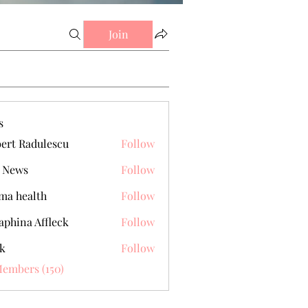
Join
s
ert Radulescu
Follow
 News
Follow
a health
Follow
aphina Affleck
Follow
k
Follow
Members (150)