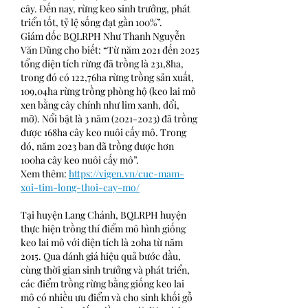
cây. Đến nay, rừng keo sinh trưởng, phát 
triển tốt, tỷ lệ sống đạt gần 100%”.
Giám đốc BQLRPH Như Thanh Nguyễn 
Văn Dũng cho biết: “Từ năm 2021 đến 2025 
tổng diện tích rừng đã trồng là 231,8ha, 
trong đó có 122,76ha rừng trồng sản xuất, 
109,04ha rừng trồng phòng hộ (keo lai mô 
xen bằng cây chính như lim xanh, dổi, 
mỡ). Nổi bật là 3 năm (2021-2023) đã trồng 
được 168ha cây keo nuôi cấy mô. Trong 
đó, năm 2023 ban đã trồng được hơn 
100ha cây keo nuôi cấy mô”.
Xem thêm: 
https://vigen.vn/cuc-mam-
xoi-tim-long-thoi-cay-mo/
Tại huyện Lang Chánh, BQLRPH huyện 
thực hiện trồng thí điểm mô hình giống 
keo lai mô với diện tích là 20ha từ năm 
2015. Qua đánh giá hiệu quả bước đầu, 
cùng thời gian sinh trưởng và phát triển, 
các điểm trồng rừng bằng giống keo lai 
mô có nhiều ưu điểm và cho sinh khối gỗ 