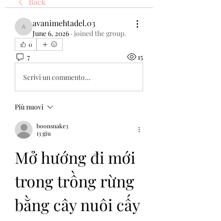
Back
avanimehtadel.03
avanimehtadel.03
June 6, 2026
·
joined the group.
0
7
15
Scrivi un commento...
Più nuovi
boonsnake3
13 giu
Mở hướng đi mới 
trong trồng rừng 
bằng cây nuôi cấy 