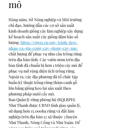
mô
Hàng năm, Sở Nông nghiệp và Môi trường 
chỉ đạo, hướng dẫn các cơ sở sản xuất 
kinh doanh giống cây lâm nghiệp xây dựng 
kế hoạch sản xuất cây giống đảm bảo số 
lượng, 
https://vigen.vn/quy-trinh-tiep-
nhan-va-gia-cong-cay-giong-cay-mo/
chất lượng để phục vụ nhu cầu trồng rừng 
trên địa bàn tỉnh. Các vườn ươm trên địa 
bàn tỉnh đã chuẩn bị hơn 1 triệu cây mô để 
phục vụ mở rộng diện tích trồng rừng. 
Ngoài ra, các địa phương đã tổ chức tập 
huấn kỹ thuật trồng rừng thâm canh gỗ 
lớn bằng giống keo lai sản xuất theo 
phương pháp nuôi cấy mô.
Ban Quản lý rừng phòng hộ (BQLRPH) 
Như Thanh được UBND tỉnh giao quản lý, 
sử dụng hơn 15.000ha rừng và đất lâm 
nghiệp trên địa bàn 12 xã thuộc 3 huyện 
Như Thanh, Nông Cống và Như Xuân. Để 