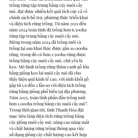
trồng rừng tập trung bằng cây nuôi cấy 
mô, đạt được nhiều kết quả tích cực cả về 
chính sách hỗ trợ, phương thức triển khai 
và diện tích rừng trồng.​ Từ năm 2021 đến 
năm 2024 toàn tỉnh đã trồng hơn 6.500ha 
rừng tập trung bằng cây nuôi cấy mô. ​
Riêng trong năm 2024 đã trồng mới và 
trồng lại sau khai thác được gần 10.000ha 
rừng, trong đó có hơn 1.500ha rừng được 
trồng bằng cây nuôi cấy mô, chủ yếu là 
keo. Mô hình trồng rừng thâm canh gỗ lớn 
bằng giống keo lai nuôi cấy mô đã cho 
thấy hiệu quả kinh tế cao, với sinh khối gỗ 
gấp từ 1,6 đến 2 lần so với diện tích trồng 
rừng bằng giống phổ biến tại địa phương. 
Năm 2025, toàn tỉnh phấn đấu trồng mới 
hơn 1.000ha trồng bằng cây nuôi cấy mô”.
Trong thời gian tới, tỉnh Thanh Hóa đặt 
mục tiêu tăng diện tích rừng trồng bằng 
cây giống nuôi cấy mô; nâng cao năng suất 
và chất lượng rừng trồng thông qua việc 
sử dụng giống cây chất lượng cao kết hợp 