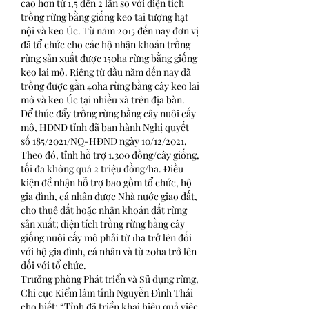
cao hơn từ 1,5 đến 2 lần so với diện tích 
trồng rừng bằng giống keo tai tượng hạt 
nội và keo Úc. Từ năm 2015 đến nay đơn vị 
đã tổ chức cho các hộ nhận khoán trồng 
rừng sản xuất được 150ha rừng bằng giống 
keo lai mô. Riêng từ đầu năm đến nay đã 
trồng được gần 40ha rừng bằng cây keo lai 
mô và keo Úc tại nhiều xã trên địa bàn.
Để thúc đẩy trồng rừng bằng cây nuôi cấy 
mô, HĐND tỉnh đã ban hành Nghị quyết 
số 185/2021/NQ-HĐND ngày 10/12/2021. 
Theo đó, tỉnh hỗ trợ 1.300 đồng/cây giống, 
tối đa không quá 2 triệu đồng/ha. Điều 
kiện để nhận hỗ trợ bao gồm tổ chức, hộ 
gia đình, cá nhân được Nhà nước giao đất, 
cho thuê đất hoặc nhận khoán đất rừng 
sản xuất; diện tích trồng rừng bằng cây 
giống nuôi cấy mô phải từ 1ha trở lên đối 
với hộ gia đình, cá nhân và từ 20ha trở lên 
đối với tổ chức.
Trưởng phòng Phát triển và Sử dụng rừng, 
Chi cục Kiểm lâm tỉnh Nguyễn Đình Thái 
cho biết: “Tỉnh đã triển khai hiệu quả việc 