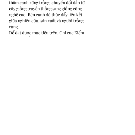
thâm canh rừng trồng; chuyển đổi dần từ 
cây giống truyền thống sang giống công 
nghệ cao. Bên cạnh đó thúc đẩy liên kết 
giữa nghiên cứu, sản xuất và người trồng 
rừng.
Để đạt được mục tiêu trên, Chi cục Kiểm 
lâm tỉnh tiếp tục tham mưu cho Sở Nông 
nghiệp và Môi trường có cơ chế, chính 
sách để mở rộng các cơ sở sản xuất giống 
quy mô lớn để giảm chi phí; tự động hóa 
một số khâu trong nuôi cấy để tiết kiệm 
nhân công. Phối hợp cùng các đơn vị, địa 
phương trong chuyển giao công nghệ và 
đào tạo kỹ thuật trồng cây nuôi cấy mô; 
xây dựng mô hình mẫu để hướng dẫn cụ 
thể về cách trồng, chăm sóc cây nuôi cấy 
mô. Đơn giản hóa trình tự, thủ tục, hồ sơ 
của các chính sách hỗ trợ giống cây nuôi 
cấy mô để người dân hăng hái tham gia 
đăng ký và thụ hưởng chính sách. 
https://vigen.vn/
 Bên cạnh đó, ngành nông 
nghiệp tiếp tục nghiên cứu các loại cây 