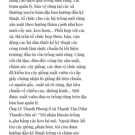
nâng cao hiệu quả trồng mới rừng, các 
trạm quản lý, bảo vệ rừng tại các xã 
thường xuyên bám địa bàn hướng dẫn kỹ 
thuật, tổ chức cho các hộ trồng mới rừng 
sản xuất theo hướng thâm canh như keo 
nuôi cấy mô, keo hom... Phối hợp với các 
xã, thị trấn tổ chức họp thôn, bản, vận 
động các hộ dân thiết kế kỹ thuật các 
công trình lâm sinh; chuẩn bị tốt hiện 
trường; đầu tư vốn trồng mới rừng. Cùng 
với chỉ đạo, đôn đốc công tác sản xuất, 
chăm sóc cây giống, các đơn vị chức năng 
đã kiểm tra cây giống xuất vườn và cấp 
giấy chứng nhận lô giống đủ tiêu chuẩn, 
có nguồn gốc, xuất xứ rõ ràng, đạt tiêu 
chuẩn về chiều cao, đường kính... Mới 
được xuất vườn đưa ra trồng rừng trên địa 
bàn ban quản lý.
Ông Lê Thanh Phong ở xã Thanh Tân (Như 
Thanh) chia sẻ: “Tôi nhận khoán trồng 
6,4ha bằng cây keo lai mô. Ngoài được hỗ 
trợ cây giống, phân bón, tôi còn được 
hướng dẫn kỹ thuật trồng và chăm sóc 