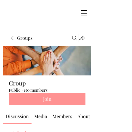
Groups
Group
Public
·
150 members
Join
Discussion
Media
Members
About