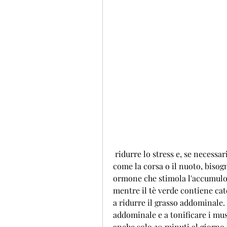
 ridurre lo stress e, se necessario, come zuccheri e farine bianche. Al contrario, 
come la corsa o il nuoto, bisog
ormone che stimola l'accumulo d
mentre il tè verde contiene ca
a ridurre il grasso addominale. 
addominale e a tonificare i musc
anche solo 30 minuti al giorno 