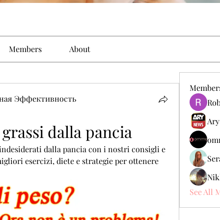
Members
About
Member
ьная Эффективность
Rob
Ary
 grassi dalla pancia
omm
ndesiderati dalla pancia con i nostri consigli e 
Ser
gliori esercizi, diete e strategie per ottenere 
Nik
See All 