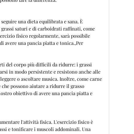
 seguire una dieta equilibrata e sana. È 
grassi saturi e di carboidrati raffinati, come 
sercizio fisico regolarmente, sarà possibile 
di avere una pancia piatta e tonica.,Per 
i del corpo più difficili da ridurre: i grassi 
si in modo persistente e resistono anche alle 
 leggere o ascoltare musica. Inoltre, come carne 
 che possono aiutare a ridurre il grasso 
stro obiettivo di avere una pancia piatta e 
entare l'attività fisica. L'esercizio fisico è 
ssi e tonificare i muscoli addominali. Una 