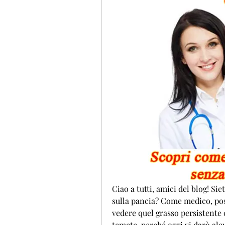
Ciao a tutti, amici del blog! Sie
sulla pancia? Come medico, poss
vedere quel grasso persistente
temete, perché oggi vi darò alcu