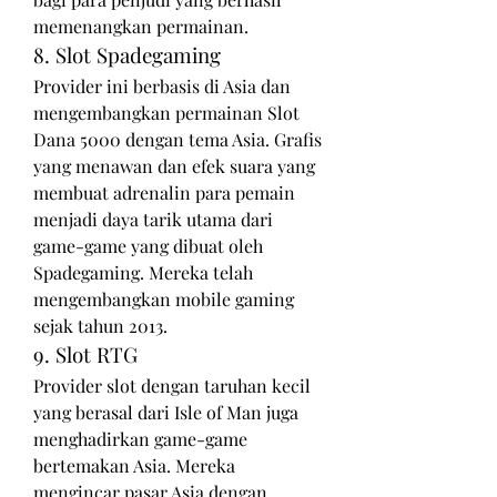
memenangkan permainan.
8. Slot Spadegaming
Provider ini berbasis di Asia dan 
mengembangkan permainan Slot 
Dana 5000 dengan tema Asia. Grafis 
yang menawan dan efek suara yang 
membuat adrenalin para pemain 
menjadi daya tarik utama dari 
game-game yang dibuat oleh 
Spadegaming. Mereka telah 
mengembangkan mobile gaming 
sejak tahun 2013.
9. Slot RTG
Provider slot dengan taruhan kecil 
yang berasal dari Isle of Man juga 
menghadirkan game-game 
bertemakan Asia. Mereka 
mengincar pasar Asia dengan 