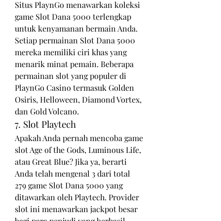
Situs PlaynGo menawarkan koleksi 
game Slot Dana 5000 terlengkap 
untuk kenyamanan bermain Anda. 
Setiap permainan Slot Dana 5000 
mereka memiliki ciri khas yang 
menarik minat pemain. Beberapa 
permainan slot yang populer di 
PlaynGo Casino termasuk Golden 
Osiris, Helloween, Diamond Vortex, 
dan Gold Volcano.
7. Slot Playtech
Apakah Anda pernah mencoba game 
slot Age of the Gods, Luminous Life, 
atau Great Blue? Jika ya, berarti 
Anda telah mengenal 3 dari total 
279 game Slot Dana 5000 yang 
ditawarkan oleh Playtech. Provider 
slot ini menawarkan jackpot besar 
bagi para penjudi yang berhasil 