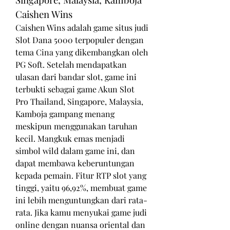
Caishen Wins
Caishen Wins adalah game situs judi 
Slot Dana 5000 terpopuler dengan 
tema Cina yang dikembangkan oleh 
PG Soft. Setelah mendapatkan 
ulasan dari bandar slot, game ini 
terbukti sebagai game Akun Slot 
Pro Thailand, Singapore, Malaysia, 
Kamboja gampang menang 
meskipun menggunakan taruhan 
kecil. Mangkuk emas menjadi 
simbol wild dalam game ini, dan 
dapat membawa keberuntungan 
kepada pemain. Fitur RTP slot yang 
tinggi, yaitu 96,92%, membuat game 
ini lebih menguntungkan dari rata-
rata. Jika kamu menyukai game judi 
online dengan nuansa oriental dan 