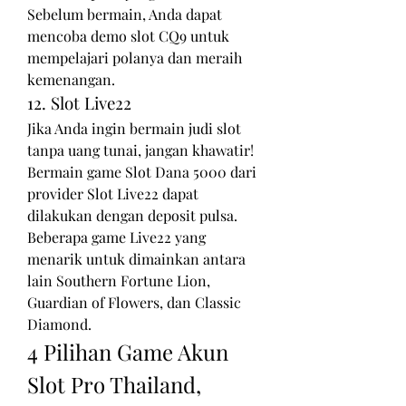
Sebelum bermain, Anda dapat 
mencoba demo slot CQ9 untuk 
mempelajari polanya dan meraih 
kemenangan.
12. Slot Live22
Jika Anda ingin bermain judi slot 
tanpa uang tunai, jangan khawatir! 
Bermain game Slot Dana 5000 dari 
provider Slot Live22 dapat 
dilakukan dengan deposit pulsa. 
Beberapa game Live22 yang 
menarik untuk dimainkan antara 
lain Southern Fortune Lion, 
Guardian of Flowers, dan Classic 
Diamond.
4 Pilihan Game Akun 
Slot Pro Thailand, 