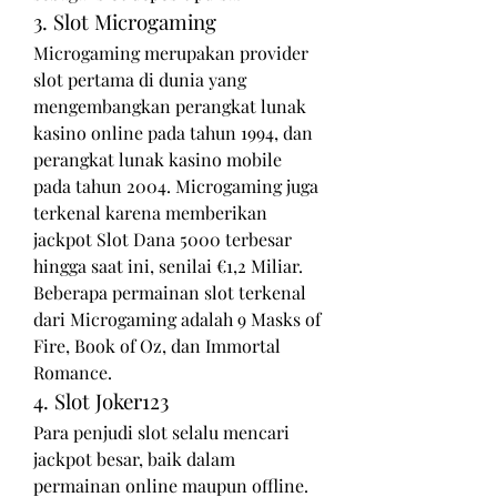
3. Slot Microgaming
Microgaming merupakan provider 
slot pertama di dunia yang 
mengembangkan perangkat lunak 
kasino online pada tahun 1994, dan 
perangkat lunak kasino mobile 
pada tahun 2004. Microgaming juga 
terkenal karena memberikan 
jackpot Slot Dana 5000 terbesar 
hingga saat ini, senilai €1,2 Miliar. 
Beberapa permainan slot terkenal 
dari Microgaming adalah 9 Masks of 
Fire, Book of Oz, dan Immortal 
Romance.
4. Slot Joker123
Para penjudi slot selalu mencari 
jackpot besar, baik dalam 
permainan online maupun offline. 