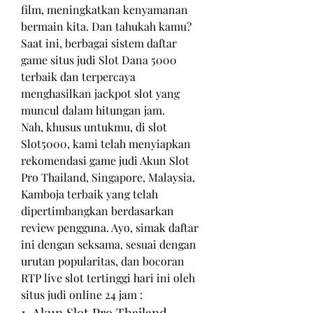
film, meningkatkan kenyamanan 
bermain kita. Dan tahukah kamu? 
Saat ini, berbagai sistem daftar 
game situs judi Slot Dana 5000 
terbaik dan terpercaya 
menghasilkan jackpot slot yang 
muncul dalam hitungan jam.
Nah, khusus untukmu, di slot 
Slot5000, kami telah menyiapkan 
rekomendasi game judi Akun Slot 
Pro Thailand, Singapore, Malaysia, 
Kamboja terbaik yang telah 
dipertimbangkan berdasarkan 
review pengguna. Ayo, simak daftar 
ini dengan seksama, sesuai dengan 
urutan popularitas, dan bocoran 
RTP live slot tertinggi hari ini oleh 
situs judi online 24 jam :
1. Akun Slot Pro Thailand, 