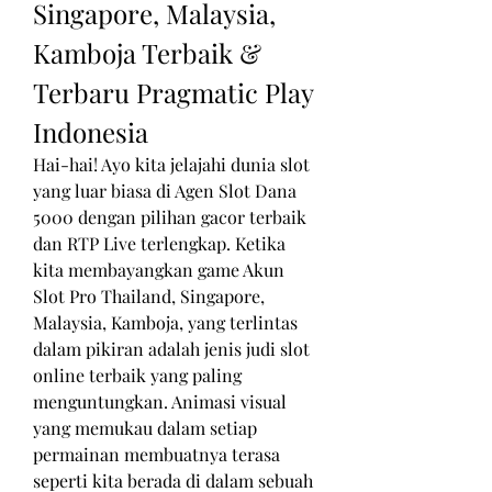
Singapore, Malaysia, 
Kamboja Terbaik & 
Terbaru Pragmatic Play 
Indonesia
Hai-hai! Ayo kita jelajahi dunia slot 
yang luar biasa di Agen Slot Dana 
5000 dengan pilihan gacor terbaik 
dan RTP Live terlengkap. Ketika 
kita membayangkan game Akun 
Slot Pro Thailand, Singapore, 
Malaysia, Kamboja, yang terlintas 
dalam pikiran adalah jenis judi slot 
online terbaik yang paling 
menguntungkan. Animasi visual 
yang memukau dalam setiap 
permainan membuatnya terasa 
seperti kita berada di dalam sebuah 