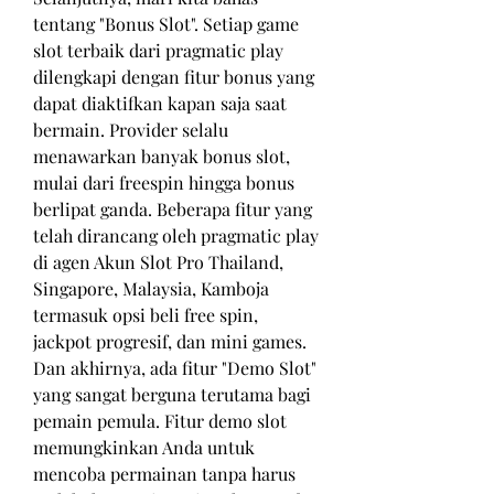
tentang "Bonus Slot". Setiap game 
slot terbaik dari pragmatic play 
dilengkapi dengan fitur bonus yang 
dapat diaktifkan kapan saja saat 
bermain. Provider selalu 
menawarkan banyak bonus slot, 
mulai dari freespin hingga bonus 
berlipat ganda. Beberapa fitur yang 
telah dirancang oleh pragmatic play 
di agen Akun Slot Pro Thailand, 
Singapore, Malaysia, Kamboja 
termasuk opsi beli free spin, 
jackpot progresif, dan mini games.
Dan akhirnya, ada fitur "Demo Slot" 
yang sangat berguna terutama bagi 
pemain pemula. Fitur demo slot 
memungkinkan Anda untuk 
mencoba permainan tanpa harus 