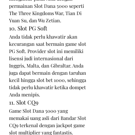
permainan Slot Dana 5000 seperti 
The Three Kingdoms War, Tian Di 
Yuan Su, dan Wu Zetian.
10. Slot PG Soft
Anda tidak perlu khawatir akan 
kecurangan saat bermain game slot 
PG Soft. Provider slot ini memiliki 
lisensi judi internasional dari 
Inggris, Malta, dan Gibraltar. Anda 
juga dapat bermain dengan taruhan 
kecil hingga slot bet 1000, sehingga 
tidak perlu khawatir ketika dompet 
Anda menipis.
11. Slot CQ9
Game Slot Dana 5000 yang 
memakai uang asli dari Bandar Slot 
CQ9 terkenal dengan jackpot game 
slot multiplier yang fantastis. 