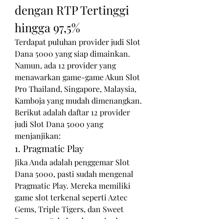
dengan RTP Tertinggi 
hingga 97,5%
Terdapat puluhan provider judi Slot 
Dana 5000 yang siap dimainkan. 
Namun, ada 12 provider yang 
menawarkan game-game Akun Slot 
Pro Thailand, Singapore, Malaysia, 
Kamboja yang mudah dimenangkan. 
Berikut adalah daftar 12 provider 
judi Slot Dana 5000 yang 
menjanjikan:
1. Pragmatic Play
Jika Anda adalah penggemar Slot 
Dana 5000, pasti sudah mengenal 
Pragmatic Play. Mereka memiliki 
game slot terkenal seperti Aztec 
Gems, Triple Tigers, dan Sweet 