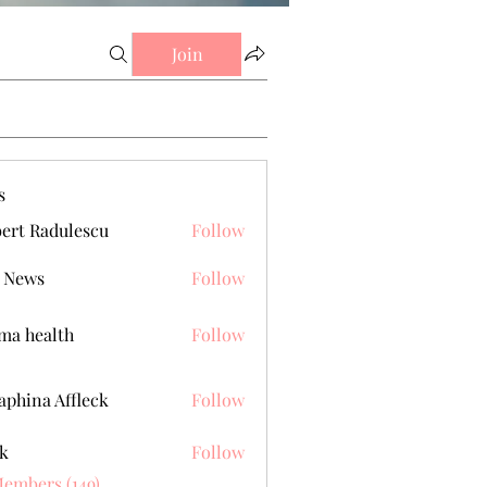
Join
s
ert Radulescu
Follow
 News
Follow
a health
Follow
aphina Affleck
Follow
k
Follow
Members (149)