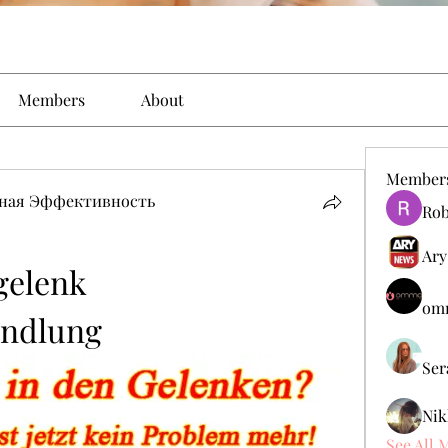
Members
About
Member
ьная Эффективность
Rob
Ary
gelenk 
omm
andlung
Ser
Nik
See All 