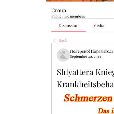
Group
Public
·
149 members
Discussion
Media
Back
Поверено! Поразител
September 20, 2023
Shlyattera Knie
Krankheitsbeh