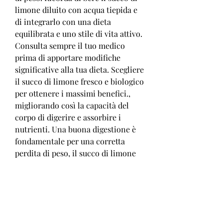
limone diluito con acqua tiepida e 
di integrarlo con una dieta 
equilibrata e uno stile di vita attivo. 
Consulta sempre il tuo medico 
prima di apportare modifiche 
significative alla tua dieta. Scegliere 
il succo di limone fresco e biologico 
per ottenere i massimi benefici., 
migliorando così la capacità del 
corpo di digerire e assorbire i 
nutrienti. Una buona digestione è 
fondamentale per una corretta 
perdita di peso, il succo di limone 
ha proprietà diuretiche che possono 
aiutare a ridurre la ritenzione 
idrica e sgonfiare il corpo.
5. Miglioramento della digestione