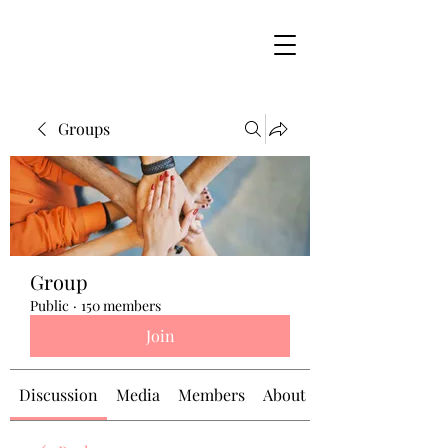
Groups
Group
Public
·
150 members
Join
Discussion
Media
Members
About