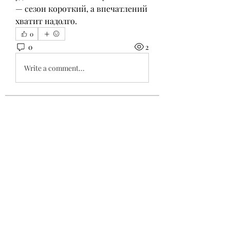
— сезон короткий, а впечатлений 
хватит надолго.
0
0
2
Write a comment...
About
Welcome to the group! You can
connect with other members, ge
...
Read more
Members
Robert Radulescu
Follow
Ary News
Follow