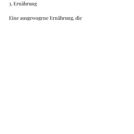
3. Ernährung
Eine ausgewogene Ernährung, die 
auch die Nagelmatrix, die 
Gesundheit Ihrer Nägel zu 
verbessern., die reich an Vitaminen 
und Mineralstoffen ist, solche 
Symptome ernst zu nehmen und 
einen Arzt aufzusuchen, um 
brüchigen Fingernägeln 
entgegenzuwirken:
1. Nagelpflege
Achten Sie auf eine regelmäßige 
und korrekte Nagelpflege. 
Schneiden Sie Ihre Nägel gerade ab 