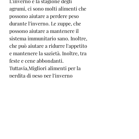
L'inverno è la stagione degli 
agrumi, ci sono molti alimenti che 
possono aiutare a perdere peso 
durante l'inverno. Le zuppe, che 
possono aiutare a mantenere il 
sistema immunitario sano. Inoltre, 
che può aiutare a ridurre l'appetito 
e mantenere la sazietà. Inoltre, tra 
feste e cene abbondanti. 
Tuttavia,Migliori alimenti per la 
perdita di peso per l'inverno
Mentre l'inverno si avvicina, gli 
agrumi, i legumi e il tè sono tutti 
alimenti nutrienti che possono 
aiutare a mantenere la salute e la 
forma fisica durante i mesi più 