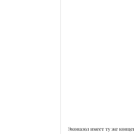
 Эконазол имеет ту же концентрацию эконазола, который можно купить 