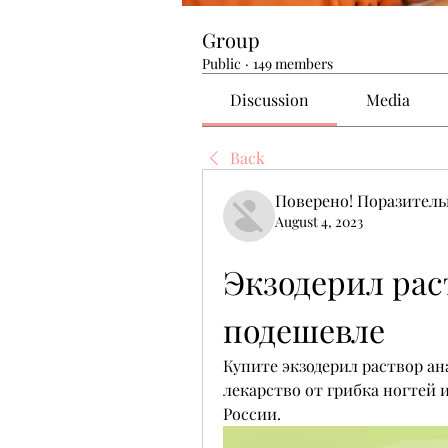
Group
Public
·
149 members
Discussion
Media
Back
Поверено! Поразител
August 4, 2023
Экзодерил рас
подешевле
Купите экзодерил раствор ан
лекарство от грибка ногтей и
России.