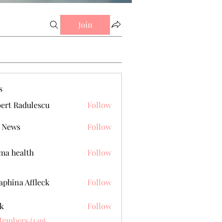
Join
s
ert Radulescu
Follow
 News
Follow
a health
Follow
aphina Affleck
Follow
k
Follow
Members (149)