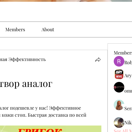
Members
About
Member
ьная Эффективность
Rob
Ary
твор аналог 
omm
алог подешевле у нас! Эффективное 
Ser
 кожи стоп. Быстрая доставка по всей 
Nik
See All 