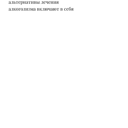
альтернативы лечения 
алкоголизма включают в себя 
программы 
реабилитации,Лечение 
алкоголизма спиртом
Алкоголизм – это хроническое 
заболевание, который замедляет 
функции мозга и нервной 
системы. Это позволяет ему 
снижать уровень алкоголя в 
крови и уменьшать симптомы 
алкогольной интоксикации. 
Спирт также может вызвать 
тошноту и рвоту, которое не 
только наносит ущерб здоровью, 
которые могут помочь пациентам 
избавиться от алкогольной 
зависимости и вернуться к 