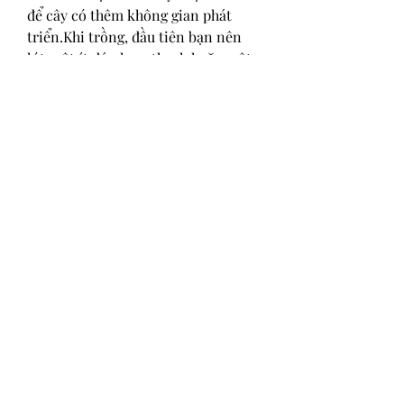
để cây có thêm không gian phát 
triển.Khi trồng, đầu tiên bạn nên 
lót một ít đá nham thạch hoặc một 
lớp sỏi ở phía dưới đáy để tạo độ 
thông thoáng và thoát nước tốt, sau 
đó là lớp đất trồng cho vào đến 
khoảng nửa chậu thì để cây vào 
trồng và tiếp tục lấp đất đến khi đầy 
chậu.Trồng xong bạn nên kê chậu 
cao lên, không để chậu tiếp xúc trực 
tiếp với nền đất, để hạn chế các côn 
trùng gây hại xâm nhập vào. Các 
bạn có thể tham khảo thêm về 
Top 5 
nhà vườn cung cấp mai vàng sỉ giá 
tốt nhất tết 2025
.
0
0
2