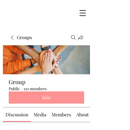
Groups
Group
Public
·
150 members
Join
Discussion
Media
Members
About