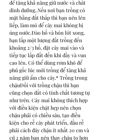
để tăng khả năng giữ nước và chất 
dinh dưỡng..Nếu nơi bạn trồng có 
mặt bằng đất thấp thì bạn nên lên 
liếp, làm mô để cây mai không bị 
úng nước.Đào hố và bón lót xong, 
bạn lấp một lượng đất trồng đến 
khoảng 2/3 hố, đặt cây mai vào và 
tiếp tục lấp đất đến khi đầy và vun 
cao lên. Có thể dùng rơm khô để 
phủ gốc lúc mới trồng để tăng khả 
năng giữ ẩm cho cây.* Trồng trong 
chậuĐối với trồng chậu thì bạn 
cũng chọn đất có tính chất tương tự 
như trên. Cây mai không thích hợp 
với điều kiện chật hẹp nên chọn 
chậu phải có chiều sâu, tạo điều 
kiện cho rễ cây phát triển, đầu rễ 
phải cách đáy chậu ít nhất 20 cm và 
cứ 2 năm bạn nên thay chậu to hơn 