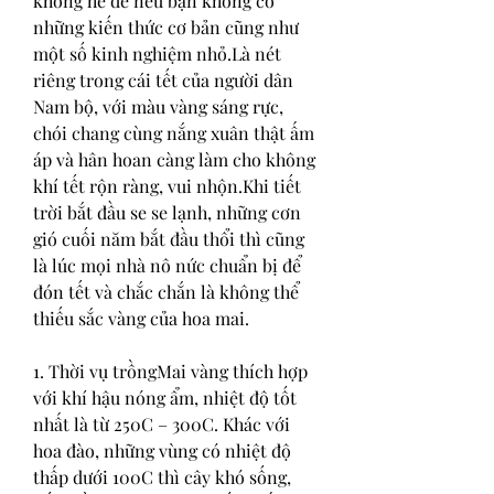
không hề dễ nếu bạn không có 
những kiến thức cơ bản cũng như 
một số kinh nghiệm nhỏ.Là nét 
riêng trong cái tết của người dân 
Nam bộ, với màu vàng sáng rực, 
chói chang cùng nắng xuân thật ấm 
áp và hân hoan càng làm cho không 
khí tết rộn ràng, vui nhộn.Khi tiết 
trời bắt đầu se se lạnh, những cơn 
gió cuối năm bắt đầu thổi thì cũng 
là lúc mọi nhà nô nức chuẩn bị để 
đón tết và chắc chắn là không thể 
thiếu sắc vàng của hoa mai.
1. Thời vụ trồngMai vàng thích hợp 
với khí hậu nóng ẩm, nhiệt độ tốt 
nhất là từ 250C – 300C. Khác với 
hoa đào, những vùng có nhiệt độ 
thấp dưới 100C thì cây khó sống, 