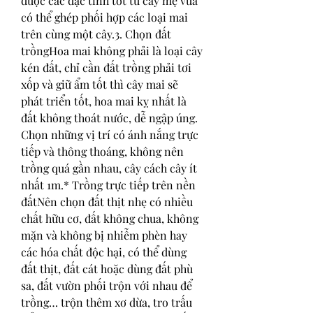
được các đặc tính tốt từ cây mẹ vừa 
có thể ghép phối hợp các loại mai 
trên cùng một cây.3. Chọn đất 
trồngHoa mai không phải là loại cây 
kén đất, chỉ cần đất trồng phải tơi 
xốp và giữ ẩm tốt thì cây mai sẽ 
phát triển tốt, hoa mai kỵ nhất là 
đất không thoát nước, dễ ngập úng. 
Chọn những vị trí có ánh nắng trực 
tiếp và thông thoáng, không nên 
trồng quá gần nhau, cây cách cây ít 
nhất 1m.* Trồng trực tiếp trên nền 
đấtNên chọn đất thịt nhẹ có nhiều 
chất hữu cơ, đất không chua, không 
mặn và không bị nhiễm phèn hay 
các hóa chất độc hại, có thể dùng 
đất thịt, đất cát hoặc dùng đất phù 
sa, đất vườn phối trộn với nhau để 
trồng… trộn thêm xơ dừa, tro trấu 