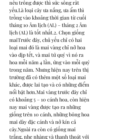
nếu trồng được thì sức sống rất 
yếu.Là loại cây ưa nắng, ưa ẩm thì 
trồng vào khoảng thời gian từ cuối 
tháng 10 Âm lịch (AL) – tháng 2 Âm 
lịch (AL) là tốt nhất.2. Chọn giống 
maiTrước đây, chủ yếu chỉ có hai 
loại mai đó là mai vàng chỉ nở hoa 
vào dịp tết, và mai tứ quý vì nó ra 
hoa mỗi năm 4 lần, ứng vào mỗi quý 
trong năm. Nhưng hiện nay trên thị 
trường đã có thêm một số loại mai 
khác, được lai tạo và có những điểm 
nổi bật hơn.Mai vàng trước đây chỉ 
có khoảng 5 – 10 cánh hoa, còn hiện 
nay mai vàng được tạo ra những 
giống trên 10 cánh, những bông hoa 
mai dày đặc cánh và nở kín cả 
cây.Ngoài ra còn có giống mai 
trắng, nhẹ nhàng và thanh thoát với 