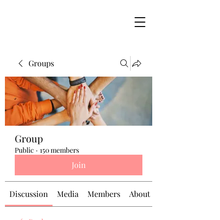
Groups
Group
Public
·
150 members
Join
Discussion
Media
Members
About