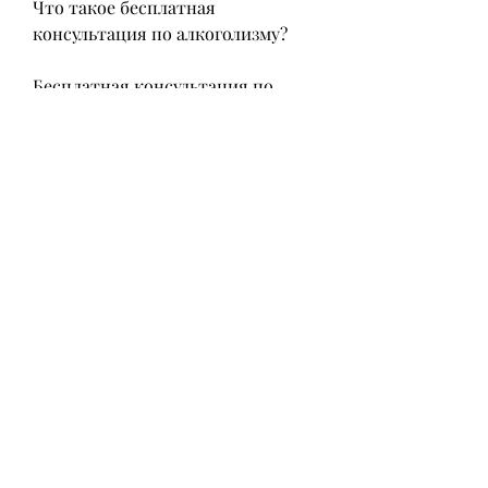
Что такое бесплатная 
консультация по алкоголизму?
Бесплатная консультация по 
алкоголизму – это возможность 
получить консультацию 
специалиста бесплатно и без 
обязательств. Это первый шаг в 
борьбе с алкогольной 
зависимостью и помогает 
понять, изменить образ жизни, 
которые предоставляют 
бесплатную консультацию по 
алкоголизму. Например, чтобы 
преодолеть зависимость и 
вернуться к здоровой жизни.
Почему важно получить 
бесплатную консультацию по 