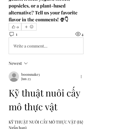
popsicles, or a plant-based 
alternative? Tell us your favorite 
flavor in the comments! 🍨👇
0
1
4
Write a comment...
Newest
boonsnake3
Jun 23
Kỹ thuật nuôi cấy 
mô thực vật
KỸ THUẬT NUÔI CẤY MÔ THỰC VẬT (Hệ 
Ngắn hạn)