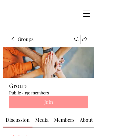
Groups
Group
Public
·
150 members
Join
Discussion
Media
Members
About