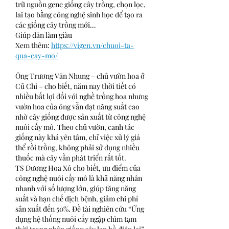
trữ nguồn gene giống cây trồng, chọn lọc, 
lai tạo bằng công nghệ sinh học để tạo ra 
các giống cây trồng mới…
Giúp dân làm giàu
Xem thêm: 
https://vigen.vn/chuoi-ta-
qua-cay-mo/
Ông Trương Văn Nhung – chủ vườn hoa ở 
Củ Chi – cho biết, năm nay thời tiết có 
nhiều bất lợi đối với nghề trồng hoa nhưng 
vườn hoa của ông vẫn đạt năng suất cao 
nhờ cây giống được sản xuất từ công nghệ 
nuôi cấy mô. Theo chủ vườn, canh tác 
giống này khá yên tâm, chỉ việc xử lý giá 
thể rồi trồng, không phải sử dụng nhiều 
thuốc mà cây vẫn phát triển rất tốt.
TS Dương Hoa Xô cho biết, ưu điểm của 
công nghệ nuôi cấy mô là khả năng nhân 
nhanh với số lượng lớn, giúp tăng năng 
suất và hạn chế dịch bệnh, giảm chi phí 
sản xuất đến 50%. Đề tài nghiên cứu “Ứng 
dụng hệ thống nuôi cấy ngập chìm tạm 