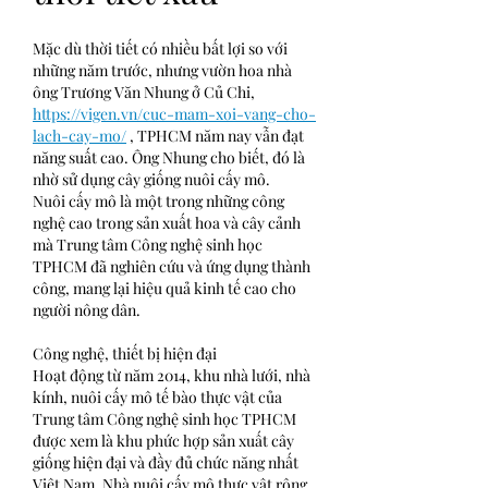
Mặc dù thời tiết có nhiều bất lợi so với 
những năm trước, nhưng vườn hoa nhà 
ông Trương Văn Nhung ở Củ Chi, 
https://vigen.vn/cuc-mam-xoi-vang-cho-
lach-cay-mo/
 , TPHCM năm nay vẫn đạt 
năng suất cao. Ông Nhung cho biết, đó là 
nhờ sử dụng cây giống nuôi cấy mô.
Nuôi cấy mô là một trong những công 
nghệ cao trong sản xuất hoa và cây cảnh 
mà Trung tâm Công nghệ sinh học 
TPHCM đã nghiên cứu và ứng dụng thành 
công, mang lại hiệu quả kinh tế cao cho 
người nông dân.
Công nghệ, thiết bị hiện đại
Hoạt động từ năm 2014, khu nhà lưới, nhà 
kính, nuôi cấy mô tế bào thực vật của 
Trung tâm Công nghệ sinh học TPHCM 
được xem là khu phức hợp sản xuất cây 
giống hiện đại và đầy đủ chức năng nhất 
Việt Nam. Nhà nuôi cấy mô thực vật rộng 