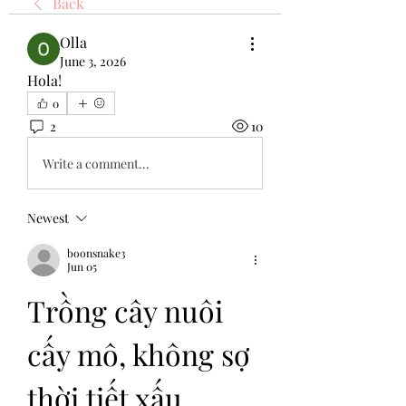
Back
Olla
June 3, 2026
Hola!
0
2
10
Write a comment...
Newest
boonsnake3
Jun 05
Trồng cây nuôi 
cấy mô, không sợ 
thời tiết xấu