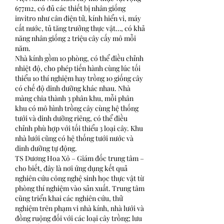
677m2, có đủ các thiết bị nhân giống 
invitro như cân điện tử, kính hiển vi, máy 
cất nước, tủ tăng trưởng thực vật…, có khả 
năng nhân giống 2 triệu cây cấy mô mỗi 
năm.
Nhà kính gồm 10 phòng, có thể điều chỉnh 
nhiệt độ, cho phép tiến hành cùng lúc tối 
thiểu 10 thí nghiệm hay trồng 10 giống cây 
có chế độ dinh dưỡng khác nhau. Nhà 
màng chia thành 3 phân khu, mỗi phân 
khu có mô hình trồng cây cùng hệ thống 
tưới và dinh dưỡng riêng, có thể điều 
chỉnh phù hợp với tối thiểu 3 loại cây. Khu 
nhà lưới cũng có hệ thống tưới nước và 
dinh dưỡng tự động.
TS Dương Hoa Xô – Giám đốc trung tâm – 
cho biết, đây là nơi ứng dụng kết quả 
nghiên cứu công nghệ sinh học thực vật từ 
phòng thí nghiệm vào sản xuất. Trung tâm 
cũng triển khai các nghiên cứu, thử 
nghiệm trên phạm vi nhà kính, nhà lưới và 
đồng ruộng đối với các loại cây trồng; lưu 