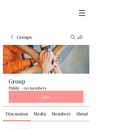
Groups
Group
Public
·
150 members
Join
Discussion
Media
Members
About