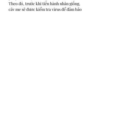
Theo đó, trước khi tiến hành nhân giống, 
cây mẹ sẽ được kiểm tra virus để đảm bảo 
chắc chắn không nhiễm bệnh, 
https://vigen.vn/
 sau đó nhân giống bằng 
phương pháp nuôi cây mô. Mô cấy sẽ được 
kiểm tra lại về tình trạng nhiễm virus 
trước khi nhân lên với số lượng lớn. Đây là 
phương pháp tạo ra cây giống vừa đồng 
đều về chất lượng, vừa đảm bảo sạch 
virus.
Like
Show more comments
About
Welcome to the group! You can
connect with other members, ge
...
Read more