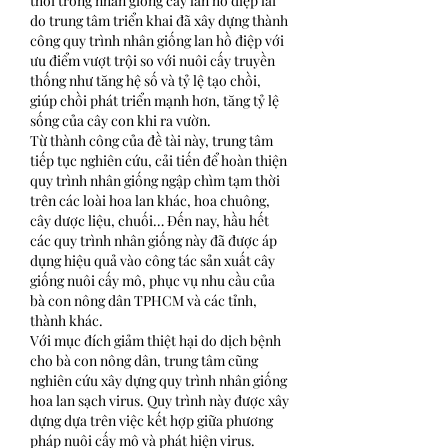
thời trong nhân giống cây lan hồ điệp lai” 
do trung tâm triển khai đã xây dựng thành 
công quy trình nhân giống lan hồ điệp với 
ưu điểm vượt trội so với nuôi cấy truyền 
thống như tăng hệ số và tỷ lệ tạo chồi, 
giúp chồi phát triển mạnh hơn, tăng tỷ lệ 
sống của cây con khi ra vườn.
Từ thành công của đề tài này, trung tâm 
tiếp tục nghiên cứu, cải tiến để hoàn thiện 
quy trình nhân giống ngập chìm tạm thời 
trên các loài hoa lan khác, hoa chuông, 
cây dược liệu, chuối… Đến nay, hầu hết 
các quy trình nhân giống này đã được áp 
dụng hiệu quả vào công tác sản xuất cây 
giống nuôi cấy mô, phục vụ nhu cầu của 
bà con nông dân TPHCM và các tỉnh, 
thành khác.
Với mục đích giảm thiệt hại do dịch bệnh 
cho bà con nông dân, trung tâm cũng 
nghiên cứu xây dựng quy trình nhân giống 
hoa lan sạch virus. Quy trình này được xây 
dựng dựa trên việc kết hợp giữa phương 
pháp nuôi cấy mô và phát hiện virus.