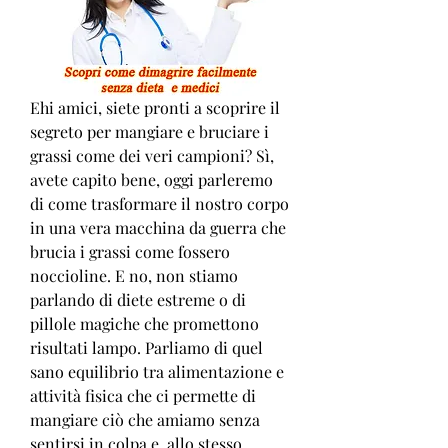
Ehi amici, siete pronti a scoprire il 
segreto per mangiare e bruciare i 
grassi come dei veri campioni? Sì, 
avete capito bene, oggi parleremo 
di come trasformare il nostro corpo 
in una vera macchina da guerra che 
brucia i grassi come fossero 
noccioline. E no, non stiamo 
parlando di diete estreme o di 
pillole magiche che promettono 
risultati lampo. Parliamo di quel 
sano equilibrio tra alimentazione e 
attività fisica che ci permette di 
mangiare ciò che amiamo senza 
sentirsi in colpa e, allo stesso 